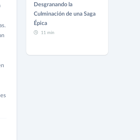
Desgranando la
n
Culminación de una Saga
Épica
as.
11 min
on
en
nes