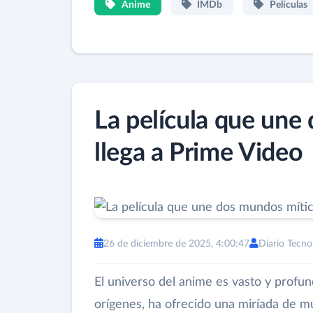
Anime
IMDb
Películas
La película que une
llega a Prime Video
26 de diciembre de 2025, 4:00:47
Diario Tecno
El universo del anime es vasto y profu
orígenes, ha ofrecido una miríada de mu