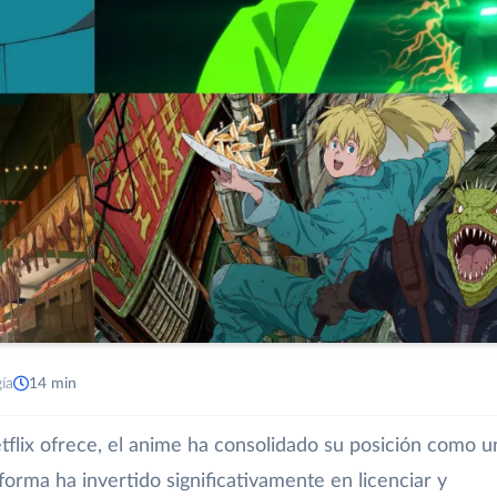
ía
14 min
tflix ofrece, el anime ha consolidado su posición como u
forma ha invertido significativamente en licenciar y