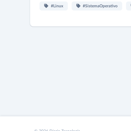
#Linux
#SistemaOperativo