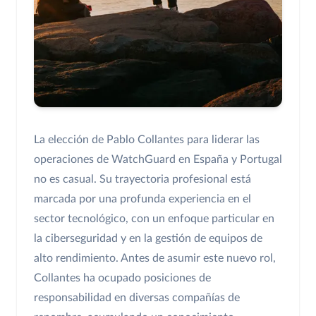
La elección de Pablo Collantes para liderar las
operaciones de WatchGuard en España y Portugal
no es casual. Su trayectoria profesional está
marcada por una profunda experiencia en el
sector tecnológico, con un enfoque particular en
la ciberseguridad y en la gestión de equipos de
alto rendimiento. Antes de asumir este nuevo rol,
Collantes ha ocupado posiciones de
responsabilidad en diversas compañías de