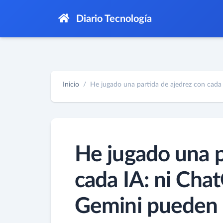
Diario Tecnología
Inicio
He jugado una partida de ajedrez con cada I
He jugado una p
cada IA: ni Chat
Gemini pueden 