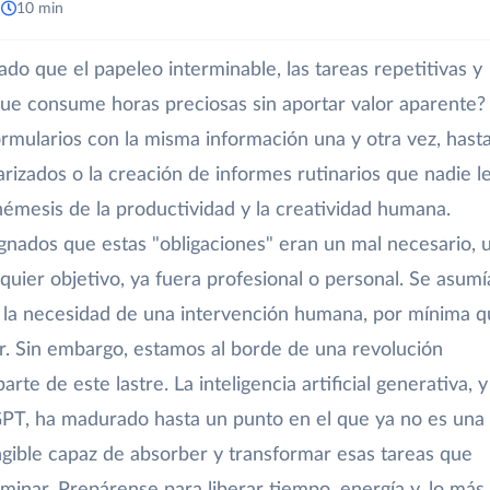
a
10 min
do que el papeleo interminable, las tareas repetitivas y
que consume horas preciosas sin aportar valor aparente?
rmularios con la misma información una y otra vez, hasta
rizados o la creación de informes rutinarios que nadie l
némesis de la productividad y la creatividad humana.
nados que estas "obligaciones" eran un mal necesario, 
lquier objetivo, ya fuera profesional o personal. Se asumí
y la necesidad de una intervención humana, por mínima 
ar. Sin embargo, estamos al borde de una revolución
te de este lastre. La inteligencia artificial generativa, y
PT, ha madurado hasta un punto en el que ya no es una
ngible capaz de absorber y transformar esas tareas que
minar. Prepárense para liberar tiempo, energía y, lo más