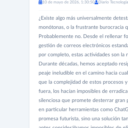
10 de mayo de 2026, 1:30:50
Diario Tecnologí
¿Existe algo más universalmente detesta
monótonas, o la frustrante burocracia 
Probablemente no. Desde el rellenar fo
gestión de correos electrónicos estanda
por completo, estas actividades son la 
Durante décadas, hemos aceptado resig
peaje ineludible en el camino hacia cua
que la complejidad de estos procesos 
fuera, los hacían imposibles de erradic
silenciosa que promete desterrar gran par
en particular herramientas como ChatG
promesa futurista, sino una solución ta
antes considerábamos imposibles de eli