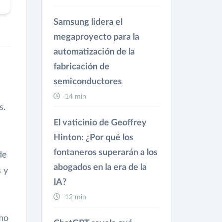
Samsung lidera el
megaproyecto para la
automatización de la
fabricación de
semiconductores
14 min
s.
El vaticinio de Geoffrey
e
Hinton: ¿Por qué los
fontaneros superarán a los
de
abogados en la era de la
s y
IA?
12 min
ómo