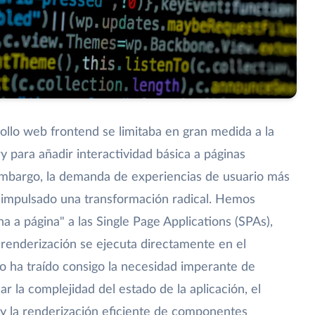
llo web frontend se limitaba en gran medida a la
para añadir interactividad básica a páginas
 embargo, la demanda de experiencias de usuario más
ha impulsado una transformación radical. Hemos
a a página" a las Single Page Applications (SPAs),
a renderización se ejecuta directamente en el
io ha traído consigo la necesidad imperante de
 la complejidad del estado de la aplicación, el
 y la renderización eficiente de componentes