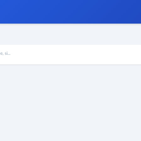
 si...