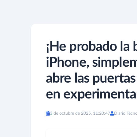
¡He probado la 
iPhone, simplem
abre las puertas
en experimentar
3 de octubre de 2025, 11:20:47
Diario Tecno