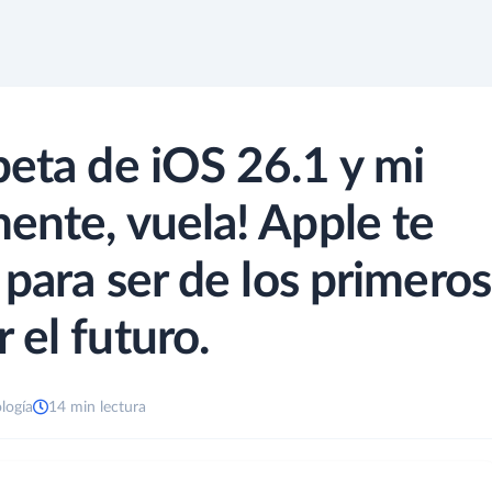
beta de iOS 26.1 y mi
ente, vuela! Apple te
 para ser de los primeros
 el futuro.
logía
14 min lectura