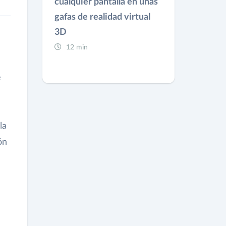
cualquier pantalla en unas
gafas de realidad virtual
3D
12 min
e
la
ón