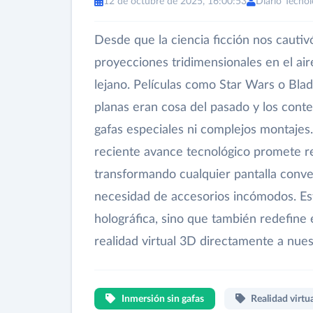
12 de octubre de 2025, 16:00:53
Diario Tecnol
Desde que la ciencia ficción nos cauti
proyecciones tridimensionales en el aire
lejano. Películas como Star Wars o Bla
planas eran cosa del pasado y los cont
gafas especiales ni complejos montajes
reciente avance tecnológico promete r
transformando cualquier pantalla conven
necesidad de accesorios incómodos. Este
holográfica, sino que también redefine 
realidad virtual 3D directamente a nuest
Inmersión sin gafas
Realidad virtu